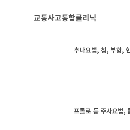
교통사고통합클리닉
추나요법, 침, 부항,
프롤로 등 주사요법,