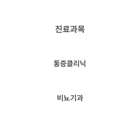
진료과목
통증클리닉
비뇨기과